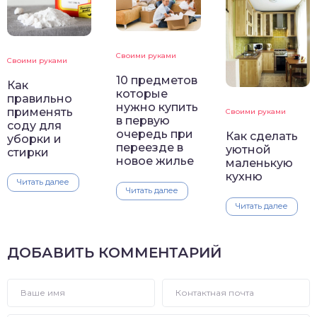
Своими руками
Своими руками
10 предметов
Как
которые
правильно
нужно купить
применять
Своими руками
в первую
соду для
очередь при
Как сделать
уборки и
переезде в
уютной
стирки
новое жилье
маленькую
кухню
Читать далее
Читать далее
Читать далее
ДОБАВИТЬ КОММЕНТАРИЙ