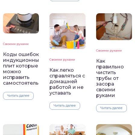
Своими руками
Своими руками
Коды ошибок
индукционных
Своими руками
Как
плит которые
правильно
Как легко
можно
чистить
справляться с
исправить
трубы от
домашней
самостоятельно
засора
работой и не
своими
уставать
руками
Читать далее
Читать далее
Читать далее