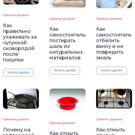
Своими руками
Своими руками
Своими руками
Как
Как
Как
правильно
самостоятельно
самостоятель
ухаживать за
постирать
отбелить
чугунной
шаль из
ванну и не
сковородой
натуральных
повредить
после
материалов
эмаль
покупки
Читать далее
Читать далее
Читать далее
Своими руками
Своими руками
Своими руками
Почему на
Как отмыть
Как отмыть