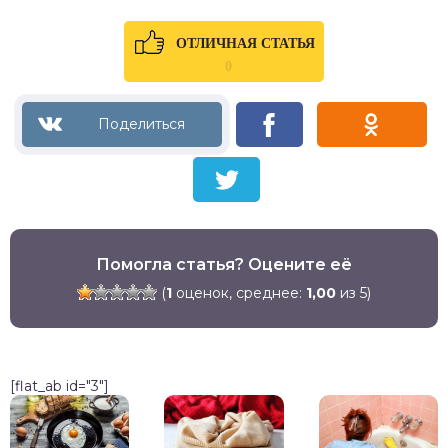
ОТЛИЧНАЯ СТАТЬЯ
0
Помогла статья? Оцените её
(
1
оценок, среднее:
1,00
из 5)
[flat_ab id="3"]