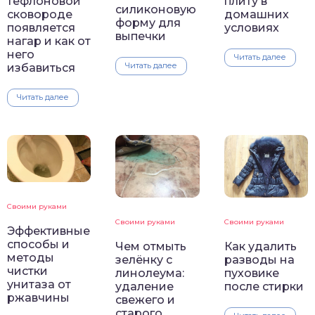
тефлоновой
плиту в
силиконовую
сковороде
домашних
форму для
появляется
условиях
выпечки
нагар и как от
него
Читать далее
Читать далее
избавиться
Читать далее
Своими руками
Своими руками
Своими руками
Эффективные
способы и
Как удалить
Чем отмыть
методы
разводы на
зелёнку с
чистки
пуховике
линолеума:
унитаза от
после стирки
удаление
ржавчины
свежего и
старого