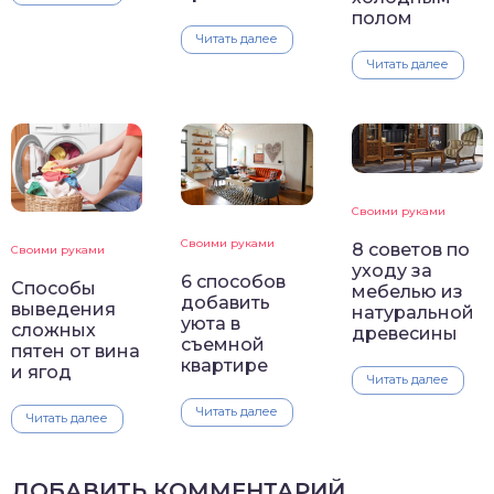
полом
Читать далее
Читать далее
Своими руками
Своими руками
8 советов по
Своими руками
уходу за
6 способов
Способы
мебелью из
добавить
выведения
натуральной
уюта в
сложных
древесины
съемной
пятен от вина
квартире
и ягод
Читать далее
Читать далее
Читать далее
ДОБАВИТЬ КОММЕНТАРИЙ