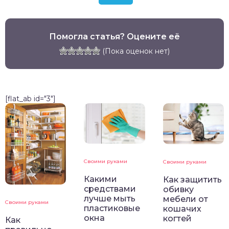
Помогла статья? Оцените её
(Пока оценок нет)
[flat_ab id="3"]
Своими руками
Своими руками
Какими
Как защитить
средствами
обивку
лучше мыть
мебели от
Своими руками
пластиковые
кошачих
окна
когтей
Как