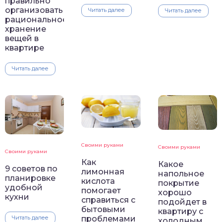
правильно
организовать
Читать далее
Читать далее
рациональное
хранение
вещей в
квартире
Читать далее
Своими руками
Своими руками
Своими руками
Как
Какое
9 советов по
лимонная
напольное
планировке
кислота
покрытие
удобной
помогает
хорошо
кухни
справиться с
подойдет в
бытовыми
квартиру с
проблемами
Читать далее
холодным