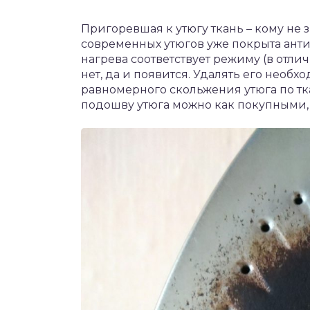
Пригоревшая к утюгу ткань – кому не 
современных утюгов уже покрыта ант
нагрева соответствует режиму (в отличи
нет, да и появится. Удалять его необх
равномерного скольжения утюга по тк
подошву утюга можно как покупными,