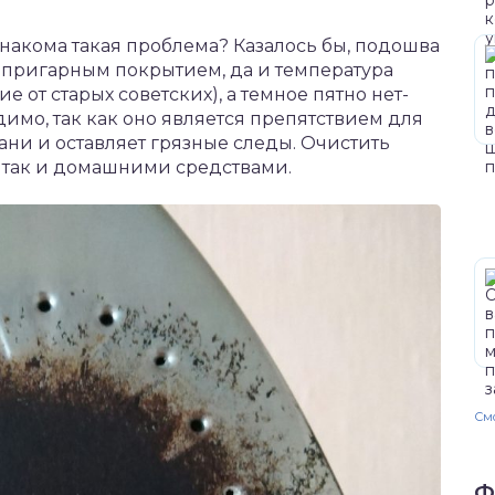
знакома такая проблема? Казалось бы, подошва
ипригарным покрытием, да и температура
е от старых советских), а темное пятно нет-
одимо, так как оно является препятствием для
ани и оставляет грязные следы. Очистить
 так и домашними средствами.
Смо
Ф