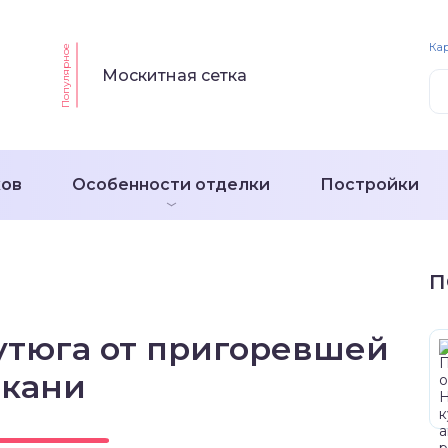
Кар
Популярное
Москитная сетка
ков
Особенности отделки
Постройки
П
утюга от пригоревшей
ткани