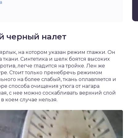
а
й черный налет
ярлык, на котором указан режим глажки. Он
а ткани. Синтетика и шелк боятся высоких
ротив, легче гладится на тройке. Лен же
уре. Стоит только пренебречь режимом
ьного на более слабый, ткань оплавляется и
ре способа очищения утюга от нагара
ая, с нее можно соскабливать верхний слой
 в коем случае нельзя.