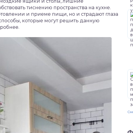
омоздкие ящики и столы, лишние
бствовать тиснению пространства на кухне.
отовлении и приеме пищи, но и страдают глаза
способы, которые могут решить данную
робнее.
Смо
Ф