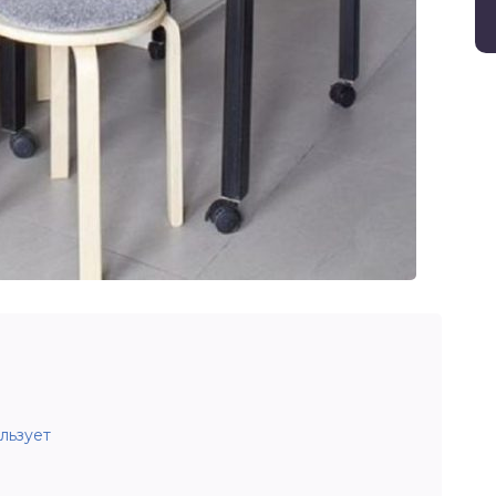
льзует