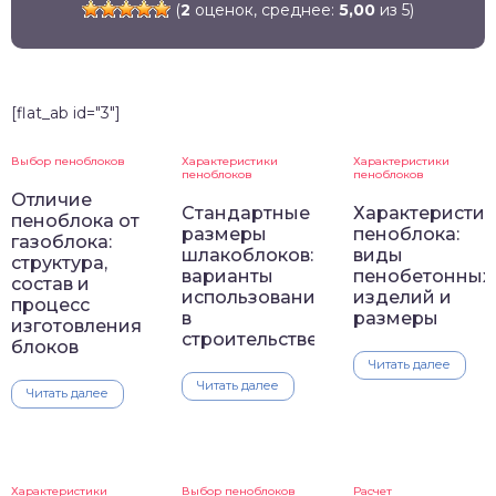
(
2
оценок, среднее:
5,00
из 5)
[flat_ab id="3"]
Выбор пеноблоков
Характеристики
Характеристики
пеноблоков
пеноблоков
Отличие
Стандартные
Характеристик
пеноблока от
размеры
пеноблока:
газоблока:
шлакоблоков:
виды
структура,
варианты
пенобетонных
состав и
использования
изделий и
процесс
в
размеры
изготовления
строительстве
блоков
Читать далее
Читать далее
Читать далее
Характеристики
Выбор пеноблоков
Расчет