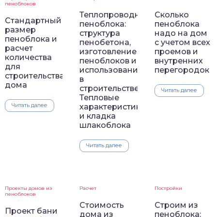
пеноблоков
Теплопроводность
Сколько
Стандартный
пеноблока:
пеноблока
размер
структура
надо на дом
пеноблока и
пенобетона,
с учетом всех
расчет
изготовление
проемов и
количества
пеноблоков и
внутренних
для
использование
перегородок
строительства
в
дома
строительстве.
Читать далее
Тепловые
Читать далее
характеристики
и кладка
шлакоблока
Читать далее
Проекты домов из
Расчет
Постройки
пеноблоков
Стоимость
Строим из
Проект бани
дома из
пеноблока: