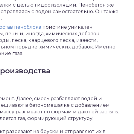
делки с целью гидроизоляции. Пенобетон же
о справляясь с водой самостоятельно. Он также
.
остав пеноблока
поистине уникален.
ы, пены и, иногда, химических добавок.
оды, песка, кварцевого песка, извести,
льном порядке, химических добавок. Именно
ние газа.
производства
цемент. Далее, смесь разбавляют водой и
мешивают в бетономешалке с добавлением
ассу разливают по формам и дают ей застыть.
ляется газ, формирующий структуру.
т разрезают на бруски и отправляют их в