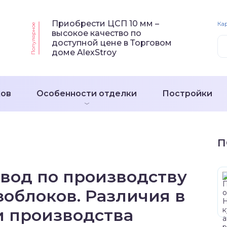
Приобрести ЦСП 10 мм –
Кар
Популярное
высокое качество по
доступной цене в Торговом
доме AlexStroy
ков
Особенности отделки
Постройки
П
вод по производству
зоблоков. Различия в
и производства