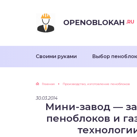
OPENOBLOKAH
.RU
Своими руками
Выбор пенобло
Главная
Производство, изготовление пеноблоков
30.03.2014
Мини-завод — за
пеноблоков и га
технологи