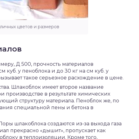
личных цветов и размеров
иалов
меру, Д 500, прочность материалов
м куб. у пеноблока и до 30 кг на см куб. у
вызывает такое серьезное расхождение в цене.
тва. Шлакоблок имеет второе название
при производстве в результате химических
ющий структуру материала. Пеноблок же, по
вания специальной пены и бетона в
Поры шлакоблока создаются из-за выхода газа
риал прекрасно «дышит», пропускает как
еноблоку в теплоизоляции. Кроме того,