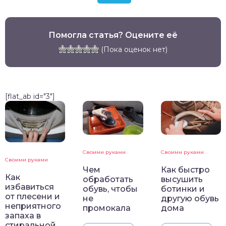
Помогла статья? Оцените её
(Пока оценок нет)
[flat_ab id="3"]
Своими руками
Своими руками
Своими руками
Чем
Как быстро
Как
обработать
высушить
избавиться
обувь, чтобы
ботинки и
от плесени и
не
другую обувь
неприятного
промокала
дома
запаха в
стиральной