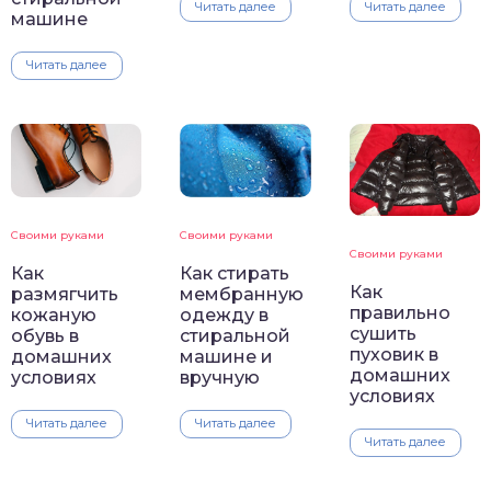
Читать далее
Читать далее
машине
Читать далее
Своими руками
Своими руками
Своими руками
Как
Как стирать
Как
размягчить
мембранную
правильно
кожаную
одежду в
сушить
обувь в
стиральной
пуховик в
домашних
машине и
домашних
условиях
вручную
условиях
Читать далее
Читать далее
Читать далее