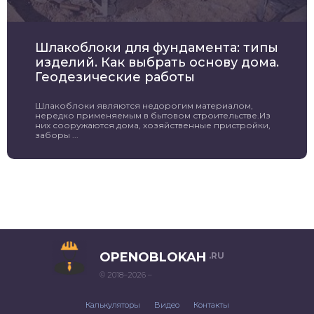
Шлакоблоки для фундамента: типы
изделий. Как выбрать основу дома.
Геодезические работы
Шлакоблоки являются недорогим материалом,
нередко применяемым в бытовом строительстве.Из
них сооружаются дома, хозяйственные пристройки,
заборы ...
OPENOBLOKAH
.RU
© 2018–2026 –
Калькуляторы
Видео
Контакты