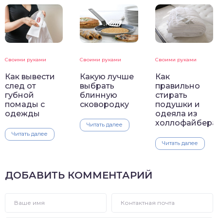
Своими руками
Своими руками
Своими руками
Как вывести
Какую лучше
Как
след от
выбрать
правильно
губной
блинную
стирать
помады с
сковородку
подушки и
одежды
одеяла из
холлофайбера
Читать далее
Читать далее
Читать далее
ДОБАВИТЬ КОММЕНТАРИЙ